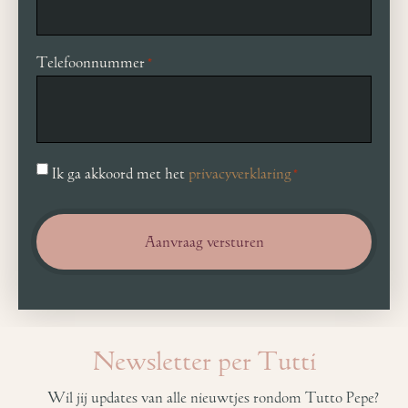
Telefoonnummer
*
Toestemming
Ik ga akkoord met het
privacyverklaring
*
*
Newsletter per Tutti
Wil jij updates van alle nieuwtjes rondom Tutto Pepe?