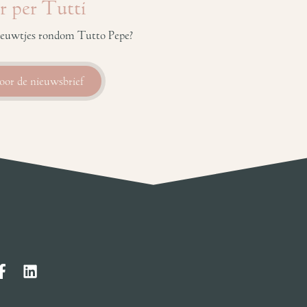
r per Tutti
 nieuwtjes rondom Tutto Pepe?
voor de nieuwsbrief