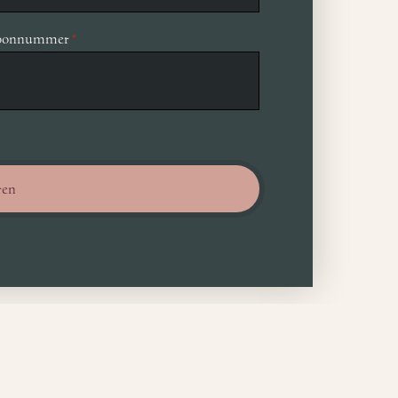
foonnummer
*