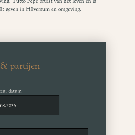
ving. Tutto Pepe bruist van het leven en is
ilt geven in Hilversum en omgeving.
& partijen
eur datum