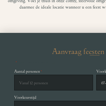
omgeving. Voel je thuis in onze comfy, sfeervolle omge
daarmee de ideale locatie wanneer u een feest w
Aanvraag feesten 
"
" geeft vereiste velden aan
*
Aantal personen
Voork
*
Voorkeurstijd