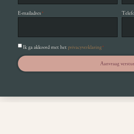
E-mailadres
Tele
*
Toestemming
Ik ga akkoord met het
privacyverklaring
*
*