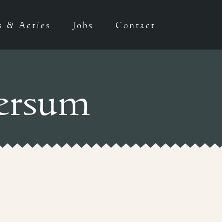
s & Acties
Jobs
Contact
versum