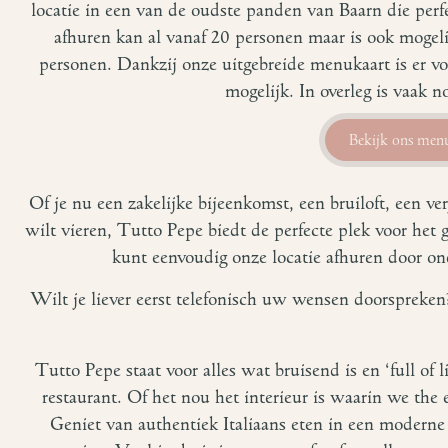
locatie in een van de oudste panden van Baarn die perfe
afhuren kan al vanaf 20 personen maar is ook mogeli
personen. Dankzij onze uitgebreide menukaart is er vo
mogelijk. In overleg is vaak 
Bekijk ons men
Of je nu een zakelijke bijeenkomst, een bruiloft, een v
wilt vieren, Tutto Pepe biedt de perfecte plek voor het 
kunt eenvoudig onze locatie afhuren door ond
Wilt je liever eerst telefonisch uw wensen doorspreke
Tutto Pepe staat voor alles wat bruisend is en ‘full of l
restaurant. Of het nou het interieur is waarin we the 
Geniet van authentiek Italiaans eten in een moderne s