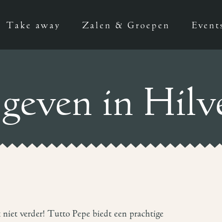
Take away
Zalen & Groepen
Event
 geven in Hil
 niet verder! Tutto Pepe biedt een prachtige