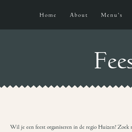
Home
About
Menu’s
Fee
Wil je een feest organiseren in de regio Huizen? Zoek 