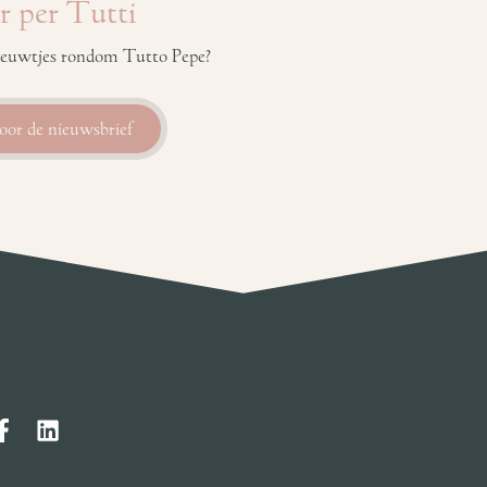
r per Tutti
 nieuwtjes rondom Tutto Pepe?
voor de nieuwsbrief