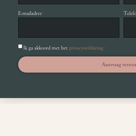
E-mailadres
Tele
*
Toestemming
Ik ga akkoord met het
privacyverklaring
*
*