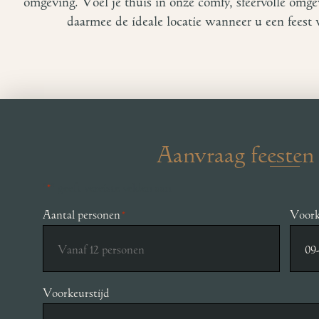
omgeving. Voel je thuis in onze comfy, sfeervolle omge
daarmee de ideale locatie wanneer u een feest
Aanvraag feesten 
"
" geeft vereiste velden aan
*
Aantal personen
Voork
*
Voorkeurstijd