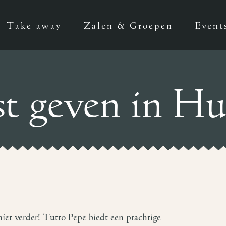
Take away
Zalen & Groepen
Event
st geven in Hu
niet verder! Tutto Pepe biedt een prachtige