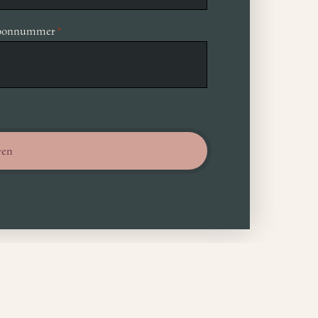
foonnummer
*