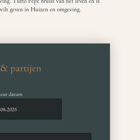
ving. Tutto Pepe bruist van het leven en is
 wilt geven in Huizen en omgeving.
& partijen
eur datum