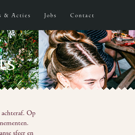
s & Acties
Jobs
Contact
ts
k achteraf. Op
venementen.
anse sfeer en